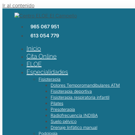
Ir al contenido
965 067 951
613 054 779
Inicio
Cita Online
ELOE
Especialidades
Fisioterapia
Dolores Temporomandibulares ATM
Fisioterapia deportiva
Fisioterapia respiratoria infantil
Pilates
Presoterapia
Radiofrecuencia INDIBA
Suelo pélvico
Drenaje linfático manual
Podología